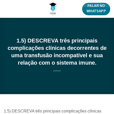
Skip
FALAR NO
to
WHATSAPP
content
1.5) DESCREVA três principais
complicações clínicas decorrentes de
uma transfusão incompatível e sua
relação com o sistema imune.
1.5) DESCREVA três principais complicações clínicas