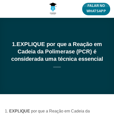
Skip
FALAR NO
to
WHATSAPP
content
1.EXPLIQUE por que a Reação em
Cadeia da Polimerase (PCR) é
considerada uma técnica essencial
EXPLIQUE
por que a Reação em Cadeia da