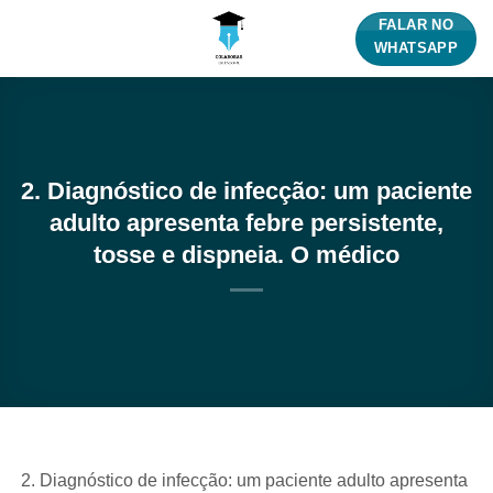
Skip
FALAR NO
to
WHATSAPP
content
2. Diagnóstico de infecção: um paciente
adulto apresenta febre persistente,
tosse e dispneia. O médico
Diagnóstico de infecção: um paciente adulto apresenta