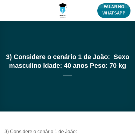
Skip
FALAR NO
to
WHATSAPP
content
3) Considere o cenário 1 de João: Sexo
masculino Idade: 40 anos Peso: 70 kg
3) Considere o cenário 1 de João: