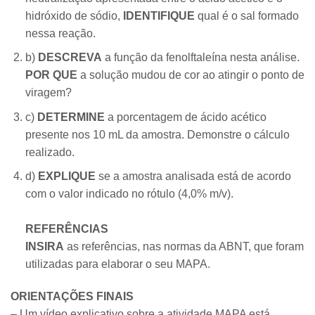
hidróxido de sódio,
IDENTIFIQUE
qual é o sal formado
nessa reação.
b)
DESCREVA
a função da fenolftaleína nesta análise.
POR QUE
a solução mudou de cor ao atingir o ponto de
viragem?
c)
DETERMINE
a porcentagem de ácido acético
presente nos 10 mL da amostra. Demonstre o cálculo
realizado.
d)
EXPLIQUE
se a amostra analisada está de acordo
com o valor indicado no rótulo (4,0% m/v).
REFERÊNCIAS
INSIRA
as referências, nas normas da ABNT, que foram
utilizadas para elaborar o seu MAPA.
ORIENTAÇÕES FINAIS
– Um vídeo explicativo sobre a atividade MAPA está