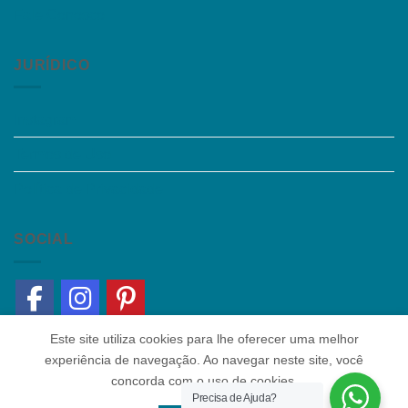
Fale Conosco
JURÍDICO
Instagram
Termos de Uso
Política de Privacidade
SOCIAL
Este site utiliza cookies para lhe oferecer uma melhor
experiência de navegação. Ao navegar neste site, você
concorda com o uso de cookies.
Precisa de Ajuda?
Quem somos
|
Política de Privacidade
|
Contato