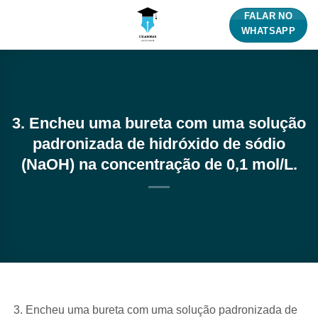
Skip
FALAR NO
to
WHATSAPP
content
3. Encheu uma bureta com uma solução
padronizada de hidróxido de sódio
(NaOH) na concentração de 0,1 mol/L.
Encheu uma bureta com uma solução padronizada de