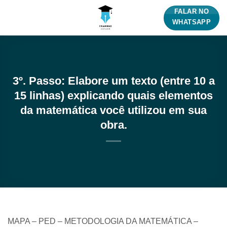
Skip
FALAR NO
to
WHATSAPP
content
3º. Passo: Elabore um texto (entre 10 a
15 linhas) explicando quais elementos
da matemática você utilizou em sua
obra.
MAPA – PED – METODOLOGIA DA MATEMÁTICA –