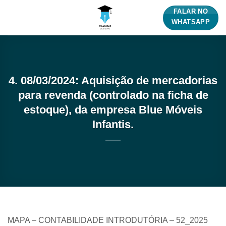
Skip
FALAR NO
to
WHATSAPP
content
4. 08/03/2024: Aquisição de mercadorias
para revenda (controlado na ficha de
estoque), da empresa Blue Móveis
Infantis.
MAPA – CONTABILIDADE INTRODUTÓRIA – 52_2025