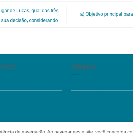
ugar de Lucas, qual das três
a) Objetivo principal pa
e sua decisão, considerando
PORTE
JURÍDICO
guntas Frequentes
Instagram
sibilidade
Termos de Uso
e Conosco
Política de Privacidade
o
periência de navegação. Ao navegar neste site, você concorda c