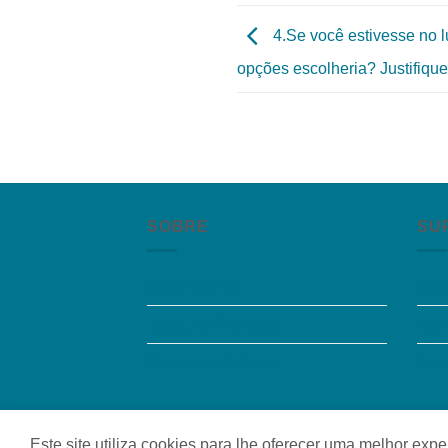
4.Se você estivesse no l
opções escolheria? Justifiqu
SOBRE
SU
Quem somos
Per
Trabalhe Conosco
Aces
Grupos de Estudo
Fal
Quem somos
|
Política de Privacidade
|
Contat
Este site utiliza cookies para lhe oferecer uma melhor ex