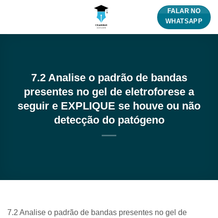
Skip
FALAR NO
to
WHATSAPP
content
7.2 Analise o padrão de bandas
presentes no gel de eletroforese a
seguir e EXPLIQUE se houve ou não
detecção do patógeno
7.2 Analise o padrão de bandas presentes no gel de