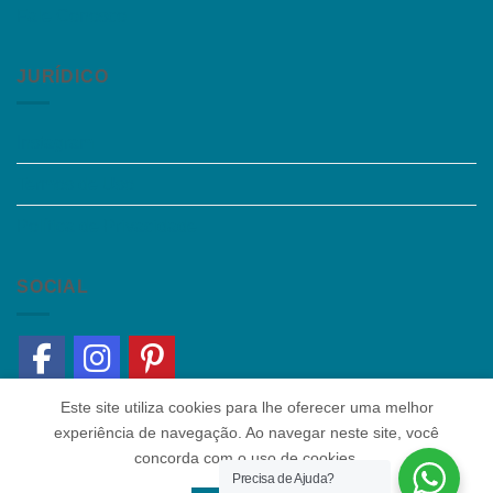
Fale Conosco
JURÍDICO
Instagram
Termos de Uso
Política de Privacidade
SOCIAL
Este site utiliza cookies para lhe oferecer uma melhor
experiência de navegação. Ao navegar neste site, você
concorda com o uso de cookies.
Precisa de Ajuda?
Quem somos
|
Política de Privacidade
|
Contato