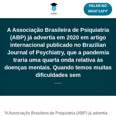
Skip
FALAR NO
to
WHATSAPP
content
A Associação Brasileira de Psiquiatria
(ABP) já advertia em 2020 em artigo
internacional publicado no Brazilian
Journal of Psychiatry, que a pandemia
traria uma quarta onda relativa às
doenças mentais. Quando temos muitas
dificuldades sem
“A Associação Brasileira de Psiquiatria (ABP) já advertia