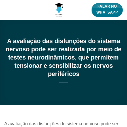
Skip
FALAR NO
to
WHATSAPP
content
A avaliação das disfunções do sistema
nervoso pode ser realizada por meio de
testes neurodinâmicos, que permitem
tensionar e sensibilizar os nervos
periféricos
A avaliação das disfunções do sistema nervoso pode ser