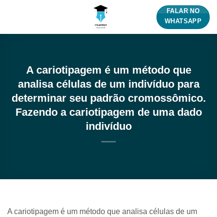
Skip
FALAR NO
to
WHATSAPP
content
A cariotipagem é um método que
analisa células de um indivíduo para
determinar seu padrão cromossômico.
Fazendo a cariotipagem de uma dado
indivíduo
A cariotipagem é um método que analisa células de um