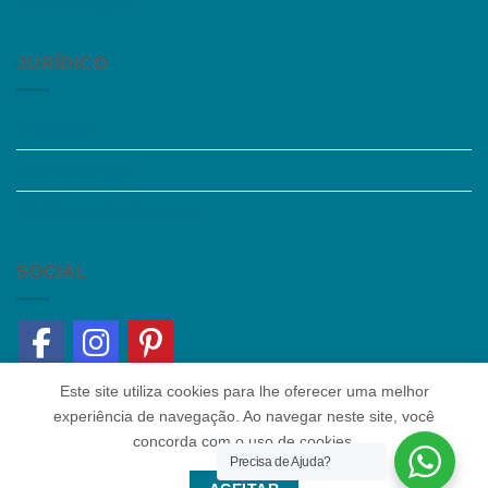
Fale Conosco
JURÍDICO
Instagram
Termos de Uso
Política de Privacidade
SOCIAL
Este site utiliza cookies para lhe oferecer uma melhor
experiência de navegação. Ao navegar neste site, você
concorda com o uso de cookies.
Precisa de Ajuda?
Quem somos
|
Política de Privacidade
|
Contato