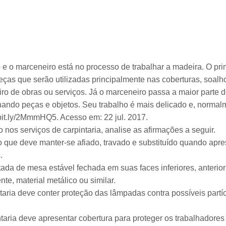
ro e o marceneiro está no processo de trabalhar a madeira. O pri
ças que serão utilizadas principalmente nas coberturas, soalho
eiro de obras ou serviços. Já o marceneiro passa a maior part
hando peças e objetos. Seu trabalho é mais delicado e, normalm
/bit.ly/2MmmHQ5. Acesso em: 22 jul. 2017.
nos serviços de carpintaria, analise as afirmações a seguir.
co que deve manter-se afiado, travado e substituído quando apre
.
dotada de mesa estável fechada em suas faces inferiores, anterior
te, material metálico ou similar.
pintaria deve conter proteção das lâmpadas contra possíveis par
intaria deve apresentar cobertura para proteger os trabalhadores