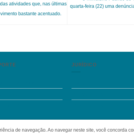
 das atividades que, nas últimas
quarta-feira (22) uma denúnci
vimento bastante acentuado.
PORTE
JURÍDICO
guntas Frequentes
Instagram
sibilidade
Termos de Uso
e Conosco
Política de Privacidade
o
periência de navegação. Ao navegar neste site, você concorda c