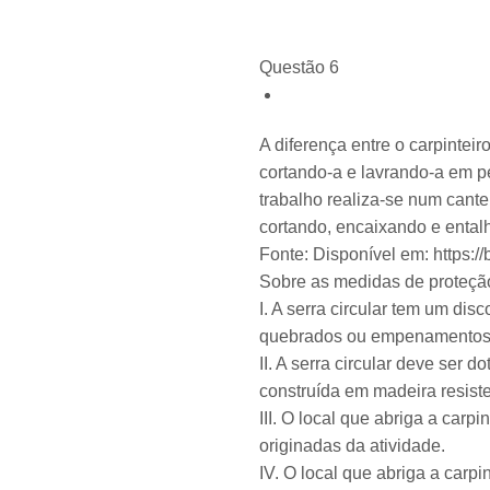
Questão 6
A diferença entre o carpintei
cortando-a e lavrando-a em pe
trabalho realiza-se num cant
cortando, encaixando e ental
Fonte: Disponível em:
https:/
Sobre as medidas de proteção 
I. A serra circular tem um dis
quebrados ou empenamentos
II. A serra circular deve ser 
construída em madeira resisten
III. O local que abriga a car
originadas da atividade.
IV. O local que abriga a carp