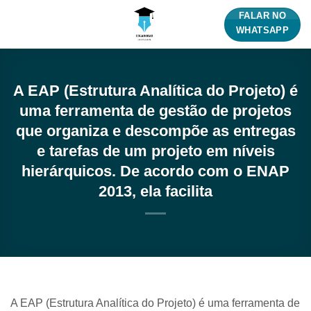
Skip
FALAR NO
to
WHATSAPP
content
A EAP (Estrutura Analítica do Projeto) é
uma ferramenta de gestão de projetos
que organiza e descompõe as entregas
e tarefas de um projeto em níveis
hierárquicos. De acordo com o ENAP
2013, ela facilita
A EAP (Estrutura Analítica do Projeto) é uma ferramenta de