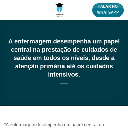
Skip
FALAR NO
to
WHATSAPP
content
A enfermagem desempenha um papel
central na prestação de cuidados de
saúde em todos os níveis, desde a
atenção primária até os cuidados
intensivos.
“A enfermagem desempenha um papel central na