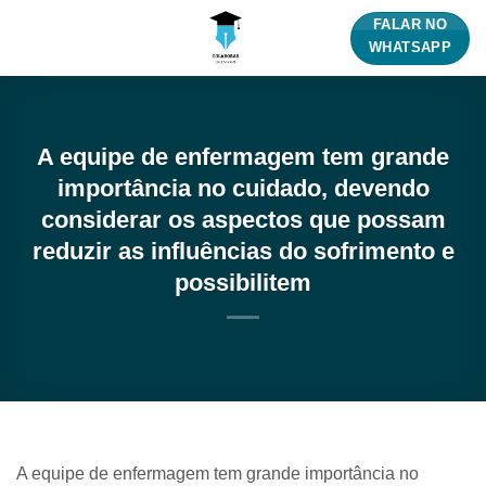
Skip
FALAR NO
to
WHATSAPP
content
A equipe de enfermagem tem grande
importância no cuidado, devendo
considerar os aspectos que possam
reduzir as influências do sofrimento e
possibilitem
A equipe de enfermagem tem grande importância no