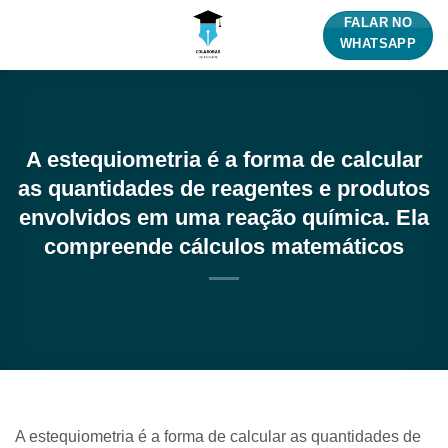
Skip
FALAR NO
to
WHATSAPP
content
A estequiometria é a forma de calcular
as quantidades de reagentes e produtos
envolvidos em uma reação química. Ela
compreende cálculos matemáticos
A estequiometria é a forma de calcular as quantidades de