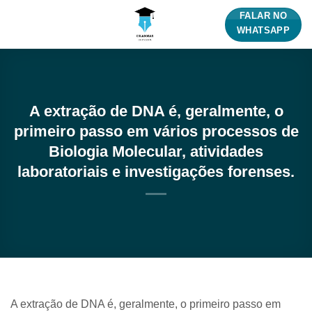
Skip
FALAR NO
to
WHATSAPP
content
A extração de DNA é, geralmente, o
primeiro passo em vários processos de
Biologia Molecular, atividades
laboratoriais e investigações forenses.
A extração de DNA é, geralmente, o primeiro passo em