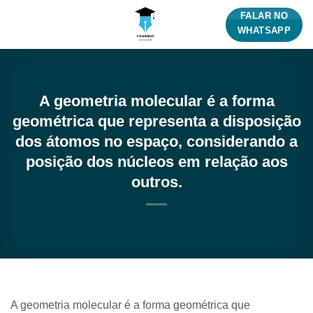
Skip
FALAR NO
to
WHATSAPP
content
A geometria molecular é a forma
geométrica que representa a disposição
dos átomos no espaço, considerando a
posição dos núcleos em relação aos
outros.
A geometria molecular é a forma geométrica que