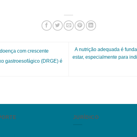
A nutrição adequada é funda
doença com crescente
estar, especialmente para in
uxo gastroesofágico (DRGE) é
PORTE
JURÍDICO
guntas Frequentes
Instagram