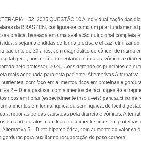
ERAPIA – 52_2025 QUESTÃO 10 A individualização das dieta
italares da BRASPEN, configura-se como um pilar fundamental
ssa prática, baseada em uma avaliação nutricional completa e c
ividuais sejam atendidas de forma precisa e eficaz, otimizando
a paciente de 30 anos, com diagnóstico de câncer de mama em
ospital geral, pois está apresentando náuseas, vômitos e diarr
orada pelo professor, 2024. Considerando os princípios da nutr
ieta mais adequada para esta paciente: Alternativas Alternativa 1
 nutrientes, com foco em alimentos ricos em proteínas e gordura
ativa 2 – Dieta pastosa, com alimentos de fácil digestão e fr
s ricos em fibras (especialmente insolúveis) para auxiliar na r
, com alimentos em forma líquida ou semilíquida, de fácil digest
 para repor as perdas causadas pela diarreia e vômitos. Alternat
cos em carboidratos, com foco em alimentos ricos em proteínas e
Alternativa 5 – Dieta hipercalórica, com aumento do valor caló
e gorduras para auxiliar na recuperação do peso corporal.