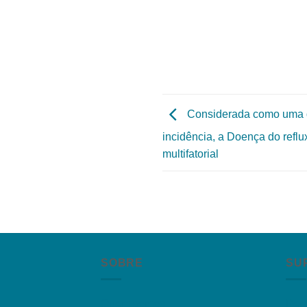
Considerada como uma 
incidência, a Doença do refl
multifatorial
SOBRE
SU
Quem somos
Per