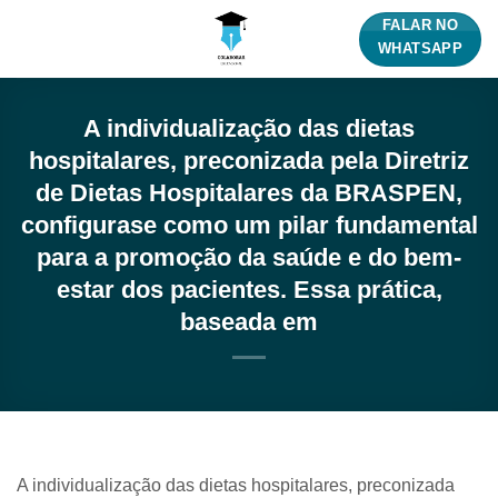
Skip
FALAR NO
to
WHATSAPP
content
A individualização das dietas
hospitalares, preconizada pela Diretriz
de Dietas Hospitalares da BRASPEN,
configurase como um pilar fundamental
para a promoção da saúde e do bem-
estar dos pacientes. Essa prática,
baseada em
A individualização das dietas hospitalares, preconizada