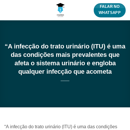
Skip
FALAR NO
to
WHATSAPP
content
“A infecção do trato urinário (ITU) é uma
das condições mais prevalentes que
afeta o sistema urinário e engloba
qualquer infecção que acometa
“A infecção do trato urinário (ITU) é uma das condições