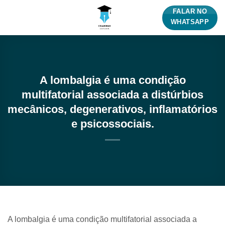
Skip
FALAR NO
to
WHATSAPP
content
A lombalgia é uma condição
multifatorial associada a distúrbios
mecânicos, degenerativos, inflamatórios
e psicossociais.
A lombalgia é uma condição multifatorial associada a