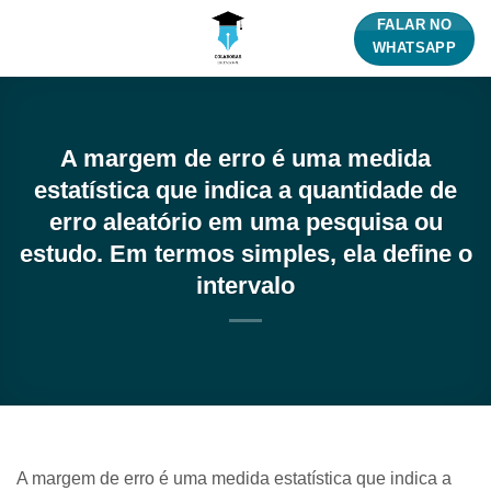
Skip
FALAR NO
to
WHATSAPP
content
A margem de erro é uma medida
estatística que indica a quantidade de
erro aleatório em uma pesquisa ou
estudo. Em termos simples, ela define o
intervalo
A margem de erro é uma medida estatística que indica a