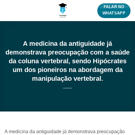
Skip
FALAR NO
to
WHATSAPP
content
A medicina da antiguidade já
demonstrava preocupação com a saúde
da coluna vertebral, sendo Hipócrates
um dos pioneiros na abordagem da
manipulação vertebral.
A medicina da antiguidade já demonstrava preocupação