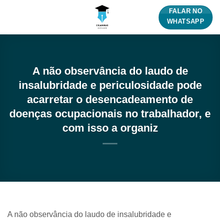
Skip
FALAR NO
to
WHATSAPP
content
A não observância do laudo de
insalubridade e periculosidade pode
acarretar o desencadeamento de
doenças ocupacionais no trabalhador, e
com isso a organiz
A não observância do laudo de insalubridade e