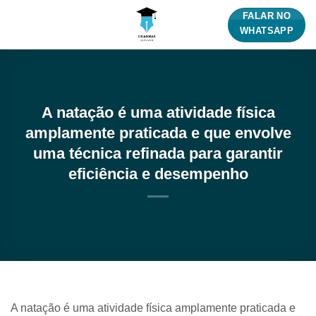
Skip
FALAR NO
to
WHATSAPP
content
A natação é uma atividade física
amplamente praticada e que envolve
uma técnica refinada para garantir
eficiência e desempenho
A natação é uma atividade física amplamente praticada e