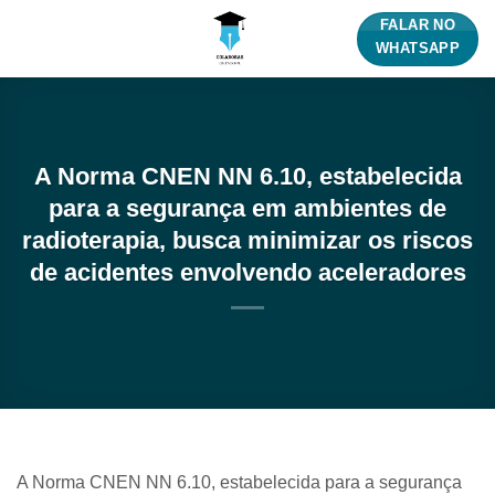
Skip
FALAR NO
to
WHATSAPP
content
A Norma CNEN NN 6.10, estabelecida
para a segurança em ambientes de
radioterapia, busca minimizar os riscos
de acidentes envolvendo aceleradores
A Norma CNEN NN 6.10, estabelecida para a segurança