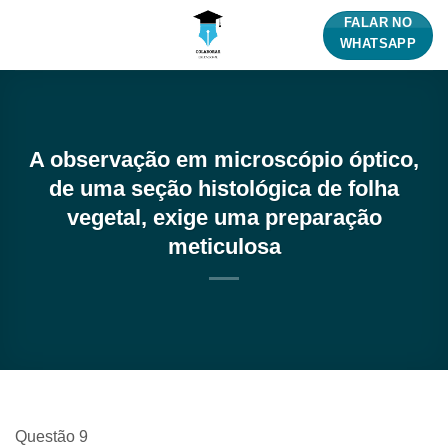
Skip
FALAR NO
to
WHATSAPP
content
A observação em microscópio óptico,
de uma seção histológica de folha
vegetal, exige uma preparação
meticulosa
Questão 9