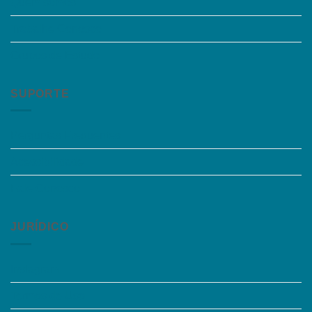
Quem somos
Trabalhe Conosco
Grupos de Estudo
SUPORTE
Perguntas Frequentes
Acessibilidade
Fale Conosco
JURÍDICO
Instagram
Termos de Uso