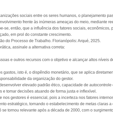
rganizações sociais entre os seres humanos, o planejamento pa
nvolvimento frente às inúmeras ameaças do meio, mediante re
be-se, então, que a influência dos fatores sociais, econômicos, p
açado, em prol do constante crescimento.
o do Processo de Trabalho. Florianópolis: Arqué, 2025.
tica, assinale a alternativa correta:
ssoas e outros recursos com o objetivo e alcançar altos níveis d
os gastos, isto é, o dispêndio monetário, que se aplica diretam
sponsabilidade da organização do gestor.
 desenvolver elevado padrão ético, capacidade de autocontrole
s e tomar decisões atuando de forma justa e inflexível.
 nos gestores é essencial, pois a incerteza nos fatores interno
to estratégico, tornando o estabelecimento de metas claras a 
ó se tornou relevante após a década de 2000, com o surgiment