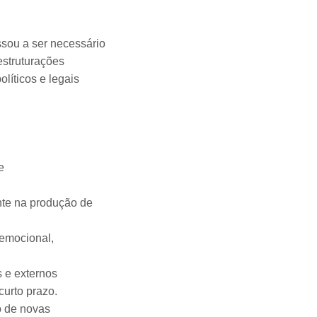
ssou a ser necessário
estruturações
olíticos e legais
e
ente na produção de
 emocional,
s e externos
curto prazo.
o de novas