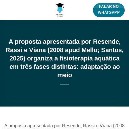
Skip
FALAR NO
to
WHATSAPP
content
A proposta apresentada por Resende,
Rassi e Viana (2008 apud Mello; Santos,
2025) organiza a fisioterapia aquática
em três fases distintas: adaptação ao
meio
A proposta apresentada por Resende, Rassi e Viana (2008