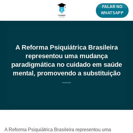
Skip
FALAR NO
to
WHATSAPP
content
A Reforma Psiquiátrica Brasileira
representou uma mudança
paradigmática no cuidado em saúde
mental, promovendo a substituição
A Reforma Psiquiátrica Brasileira representou uma