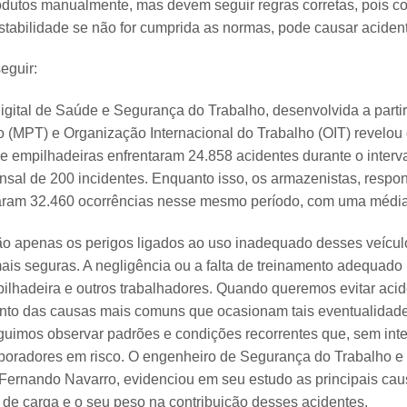
rodutos manualmente, mas devem seguir regras corretas, pois
tabilidade se não for cumprida as normas, pode causar aciden
seguir:
igital de Saúde e Segurança do Trabalho, desenvolvida a partir
ho (MPT) e Organização Internacional do Trabalho (OIT) revelo
e empilhadeiras enfrentaram 24.858 acidentes durante o interv
sal de 200 incidentes. Enquanto isso, os armazenistas, respo
raram 32.460 ocorrências nesse mesmo período, com uma médi
o apenas os perigos ligados ao uso inadequado desses veícu
is seguras. A negligência ou a falta de treinamento adequado
lhadeira e outros trabalhadores. Quando queremos evitar acid
ento das causas mais comuns que ocasionam tais eventualidad
uimos observar padrões e condições recorrentes que, sem int
aboradores em risco. O engenheiro de Segurança do Trabalho e
Fernando Navarro, evidenciou em seu estudo as principais ca
e carga e o seu peso na contribuição desses acidentes.