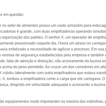
os em questão:
 no setor de alimentos possui um vasto armazém para estoca
rcadorias é grande, com duas empilhadeiras operando simulta
a organização dos paletes. O senhor X, um operador de empilh
ularmente pressionado naquele dia. Havia um atraso no carre
havia enfatizado a necessidade de agilizar o processo. Em sua 
s normas de segurança estabelecidas pela empresa e também 
de, falta de atenção e distração, não acionamento da buzina em
a acima do peso permitido. Ao cruzar um dos corredores em alta
 X colidiu lateralmente com outra empilhadeira que estava sain
r. X, tombou a empilhadeira como a carga que ele carregava. O 
ança, dirigindo em velocidade adequada e acionando a buzina
são equipamentos muito importantes na maioria das indústrias, 