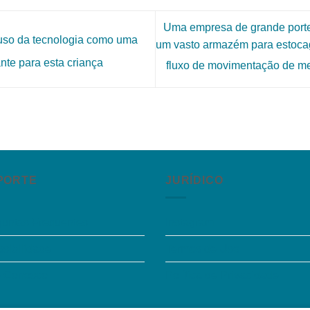
Uma empresa de grande porte 
 uso da tecnologia como uma
um vasto armazém para estoca
nte para esta criança
fluxo de movimentação de m
PORTE
JURÍDICO
guntas Frequentes
Instagram
sibilidade
Termos de Uso
e Conosco
Política de Privacidade