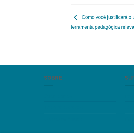
Como você justificará o
ferramenta pedagógica releva
SOBRE
SU
Quem somos
Per
Trabalhe Conosco
Aces
Grupos de Estudo
Fal