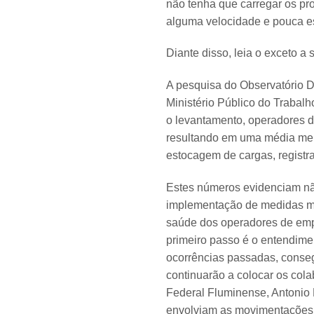
não tenha que carregar os p
alguma velocidade e pouca es
Diante disso, leia o exceto a 
A pesquisa do Observatório D
Ministério Público do Trabal
o levantamento, operadores d
resultando em uma média men
estocagem de cargas, regist
Estes números evidenciam nã
implementação de medidas ma
saúde dos operadores de empi
primeiro passo é o entendim
ocorrências passadas, conseg
continuarão a colocar os col
Federal Fluminense, Antonio 
envolviam as movimentações d