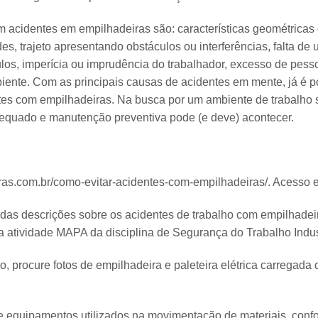
am acidentes em empilhadeiras são: características geométrica
s, trajeto apresentando obstáculos ou interferências, falta d
los, imperícia ou imprudência do trabalhador, excesso de pesso
ente. Com as principais causas de acidentes em mente, já é p
entes com empilhadeiras. Na busca por um ambiente de trabalho
dequado e manutenção preventiva pode (e deve) acontecer.
iras.com.br/como-evitar-acidentes-com-empilhadeiras/. Acesso e
 das descrições sobre os acidentes de trabalho com empilhadei
 atividade MAPA da disciplina de Segurança do Trabalho Indust
o, procure fotos de empilhadeira e paleteira elétrica carregada
de equipamentos utilizados na movimentação de materiais, con