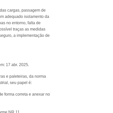
s das cargas, passagem de
e um adequado isolamento da
as no entorno, falta de
ossível traças as medidas
 seguro, a implementação de
m: 17 abr. 2025.
ras e paleteiras, da norma
rial, seu papel é:
 de forma correta e anexar no
forme NR 11.