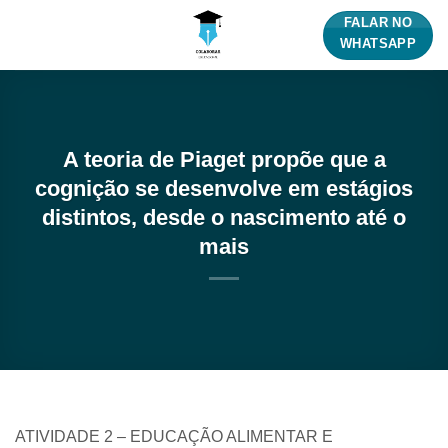
Skip
FALAR NO
to
WHATSAPP
content
A teoria de Piaget propõe que a
cognição se desenvolve em estágios
distintos, desde o nascimento até o
mais
ATIVIDADE 2 – EDUCAÇÃO ALIMENTAR E