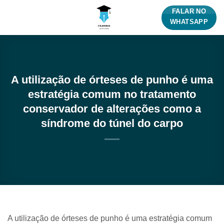
Skip
FALAR NO
to
WHATSAPP
content
A utilização de órteses de punho é uma
estratégia comum no tratamento
conservador de alterações como a
síndrome do túnel do carpo
A utilização de órteses de punho é uma estratégia comum