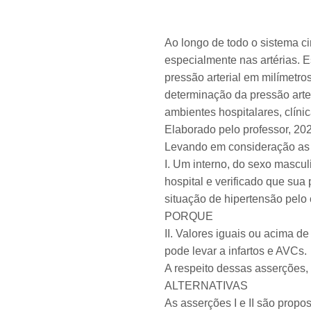
Ao longo de todo o sistema ci
especialmente nas artérias. 
pressão arterial em milímetro
determinação da pressão arte
ambientes hospitalares, clíni
Elaborado pelo professor, 20
Levando em consideração as in
I. Um interno, do sexo mascul
hospital e verificado que su
situação de hipertensão pelo 
PORQUE
II. Valores iguais ou acima
pode levar a infartos e AVCs.
A respeito dessas asserções, 
ALTERNATIVAS
As asserções I e II são proposi