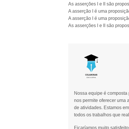
As asserções I e II são propos
A asserção I é uma proposição
A asserção I é uma proposição
As asserções I e II são propos
Nossa equipe é composta p
nos permite oferecer uma 
de atividades. Estamos em
todos os trabalhos que rea
Ficaríamos muito satisfeit