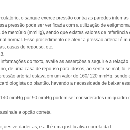
rculatório, o sangue exerce pressão contra as paredes interna
Essa pressão pode ser verificada com a utilização de esfigmo
s de mercúrio (mmHg), sendo que existes valores de referência
rial normal. Esse procedimento de aferir a pressão arterial é 
cas, casas de repouso, etc.
23.
formações do texto, avalie as asserções a seguir e a relação 
ino, de uma casa de repouso para idosos, ao sentir-se mal, fo
a pressão arterial estava em um valor de 160/ 120 mmHg, sendo
cardiologista do plantão, havendo a necessidade de baixar essa
 de 140 mmHg por 90 mmHg podem ser considerados um quadro d
assinale a opção correta.
ções verdadeiras, e a II é uma justificativa correta da I.