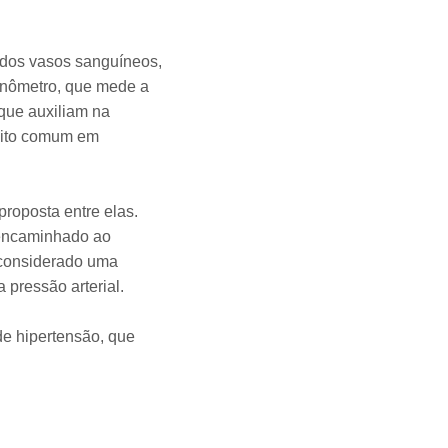
s dos vasos sanguíneos,
manômetro, que mede a
 que auxiliam na
muito comum em
proposta entre elas.
i encaminhado ao
 considerado uma
 pressão arterial.
e hipertensão, que