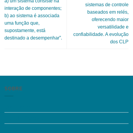
a) um sistema consiste na
sistemas de controle
interação de componentes;
baseados em relés,
b) ao sistema é associada
oferecendo maior
uma função que,
versatilidade e
supostamente, está
confiabilidade. A evolução
destinado a desempenhar”.
dos CLP
SOBRE
Quem somos
Trabalhe Conosco
Grupos de Estudo