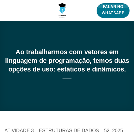
Skip
FALAR NO
to
WHATSAPP
content
Ao trabalharmos com vetores em
linguagem de programação, temos duas
opções de uso: estáticos e dinâmicos.
ATIVIDADE 3 – ESTRUTURAS DE DADOS – 52_2025