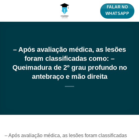
Skip
FALAR NO
to
WHATSAPP
content
– Após avaliação médica, as lesões
foram classificadas como: –
Queimadura de 2º grau profundo no
antebraço e mão direita
– Após avaliação médica, as lesões foram classificadas