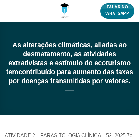
Skip
FALAR NO
to
WHATSAPP
content
As alterações climáticas, aliadas ao
desmatamento, as atividades
extrativistas e estímulo do ecoturismo
temcontribuído para aumento das taxas
por doenças transmitidas por vetores.
ATIVIDADE 2 – PARASITOLOGIA CLÍNICA – 52_2025 7a