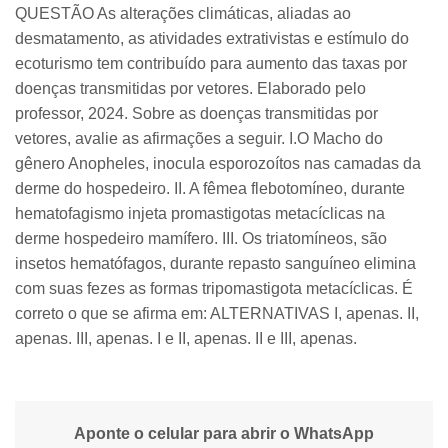
QUESTÃO As alterações climáticas, aliadas ao
desmatamento, as atividades extrativistas e estímulo do
ecoturismo tem contribuído para aumento das taxas por
doenças transmitidas por vetores. Elaborado pelo
professor, 2024. Sobre as doenças transmitidas por
vetores, avalie as afirmações a seguir. I.O Macho do
gênero Anopheles, inocula esporozoítos nas camadas da
derme do hospedeiro. II. A fêmea flebotomíneo, durante
hematofagismo injeta promastigotas metacíclicas na
derme hospedeiro mamífero. III. Os triatomíneos, são
insetos hematófagos, durante repasto sanguíneo elimina
com suas fezes as formas tripomastigota metacíclicas. É
correto o que se afirma em: ALTERNATIVAS I, apenas. II,
apenas. III, apenas. I e II, apenas. II e III, apenas.
Aponte o celular para abrir o WhatsApp