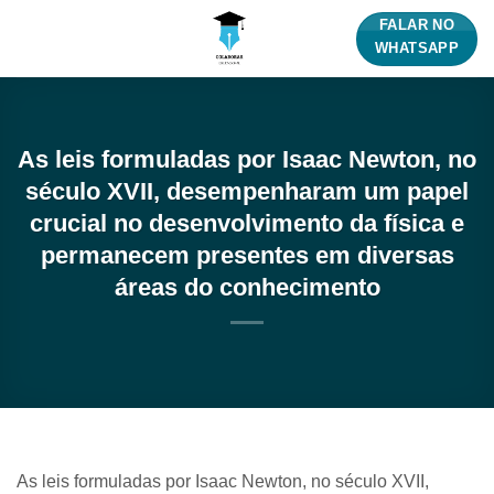
Skip
FALAR NO
to
WHATSAPP
content
As leis formuladas por Isaac Newton, no
século XVII, desempenharam um papel
crucial no desenvolvimento da física e
permanecem presentes em diversas
áreas do conhecimento
As leis formuladas por Isaac Newton, no século XVII,