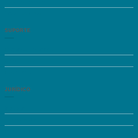
Trabalhe Conosco
Grupos de Estudo
SUPORTE
Perguntas Frequentes
Acessibilidade
Fale Conosco
JURÍDICO
Instagram
Termos de Uso
Política de Privacidade