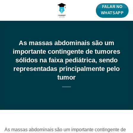
Skip
FALAR NO
to
WHATSAPP
content
As massas abdominais são um
importante contingente de tumores
sólidos na faixa pediátrica, sendo
representadas principalmente pelo
tumor
As massas abdominais são um importante contingente de