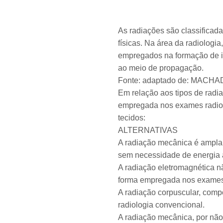
As radiações são classificad
físicas. Na área da radiologi
empregados na formação de i
ao meio de propagação.
Fonte: adaptado de: MACHADO, 
Em relação aos tipos de radia
empregada nos exames radiogr
tecidos:
ALTERNATIVAS
A radiação mecânica é amplame
sem necessidade de energia a
A radiação eletromagnética n
forma empregada nos exames 
A radiação corpuscular, comp
radiologia convencional.
A radiação mecânica, por não