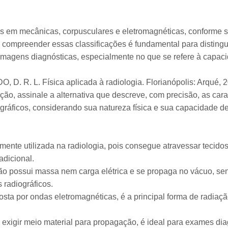
as em mecânicas, corpusculares e eletromagnéticas, conforme 
a, compreender essas classificações é fundamental para distingu
magens diagnósticas, especialmente no que se refere à capac
D. R. L. Física aplicada à radiologia. Florianópolis: Arqué, 
ção, assinale a alternativa que descreve, com precisão, as cara
áficos, considerando sua natureza física e sua capacidade de
nte utilizada na radiologia, pois consegue atravessar tecidos
dicional.
ão possui massa nem carga elétrica e se propaga no vácuo, se
radiográficos.
osta por ondas eletromagnéticas, é a principal forma de radiaç
 exigir meio material para propagação, é ideal para exames dia