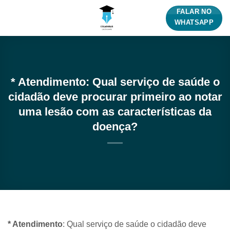
Skip
FALAR NO
to
WHATSAPP
content
* Atendimento: Qual serviço de saúde o
cidadão deve procurar primeiro ao notar
uma lesão com as características da
doença?
* Atendimento
: Qual serviço de saúde o cidadão deve