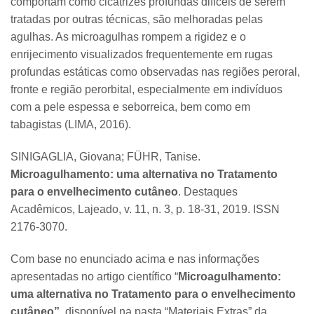
comportam como cicatrizes profundas difíceis de serem
tratadas por outras técnicas, são melhoradas pelas
agulhas. As microagulhas rompem a rigidez e o
enrijecimento visualizados frequentemente em rugas
profundas estáticas como observadas nas regiões peroral,
fronte e região perorbital, especialmente em indivíduos
com a pele espessa e seborreica, bem como em
tabagistas (LIMA, 2016).
SINIGAGLIA, Giovana; FÜHR, Tanise.
Microagulhamento: uma alternativa no Tratamento
para o envelhecimento cutâneo
. Destaques
Acadêmicos, Lajeado, v. 11, n. 3, p. 18-31, 2019. ISSN
2176-3070.
Com base no enunciado acima e nas informações
apresentadas no artigo científico “
Microagulhamento:
uma alternativa no Tratamento para o envelhecimento
cutâneo”
, disponível na pasta “Materiais Extras” da