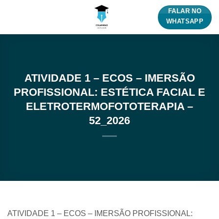
Skip
FALAR NO
to
WHATSAPP
content
ATIVIDADE 1 – ECOS – IMERSÃO
PROFISSIONAL: ESTÉTICA FACIAL E
ELETROTERMOFOTOTERAPIA –
52_2026
ATIVIDADE 1 – ECOS – IMERSÃO PROFISSIONAL: