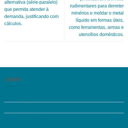
alternativa (série-paralelo)
rudimentares para derreter
que permita atender à
minérios e moldar o metal
demanda, justificando com
líquido em formas úteis,
cálculos.
como ferramentas, armas e
utensílios domésticos.
SOBRE
Quem somos
Trabalhe Conosco
Grupos de Estudo