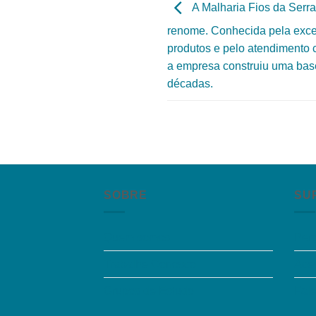
A Malharia Fios da Serra
renome. Conhecida pela exce
produtos e pelo atendimento c
a empresa construiu uma base 
décadas.
SOBRE
SU
Quem somos
Per
Trabalhe Conosco
Aces
Grupos de Estudo
Fal