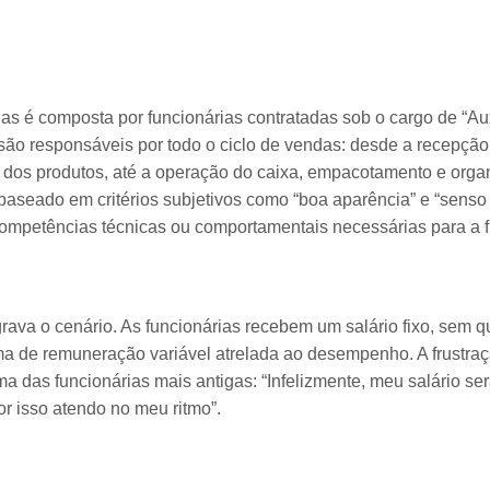
s é composta por funcionárias contratadas sob o cargo de “Aux
são responsáveis por todo o ciclo de vendas: desde a recepção 
os produtos, até a operação do caixa, empacotamento e organiz
 baseado em critérios subjetivos como “boa aparência” e “senso
mpetências técnicas ou comportamentais necessárias para a 
ava o cenário. As funcionárias recebem um salário fixo, sem q
ma de remuneração variável atrelada ao desempenho. A frustraç
ma das funcionárias mais antigas: “Infelizmente, meu salário 
r isso atendo no meu ritmo”.