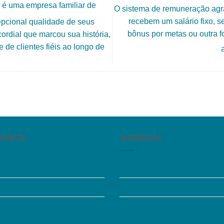
 é uma empresa familiar de
O sistema de remuneração agra
recebem um salário fixo, s
pcional qualidade de seus
bônus por metas ou outra 
ordial que marcou sua história,
de clientes fiéis ao longo de
PORTE
JURÍDICO
guntas Frequentes
Instagram
sibilidade
Termos de Uso
e Conosco
Política de Privacidade