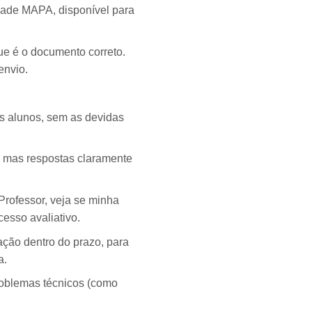
idade MAPA, disponível para
ue é o documento correto.
envio.
os alunos, sem as devidas
sa, mas respostas claramente
“Professor, veja se minha
cesso avaliativo.
ação dentro do prazo, para
a.
problemas técnicos (como