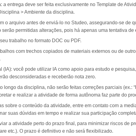
: a entrega deve ser feita exclusivamente no Template de Ativ
sciplina > Ambiente da disciplina.
em o arquivo antes de enviá-lo no Studeo, assegurando-se de q
 serão permitidas alterações, pois há apenas uma tentativa de 
 seu trabalho no formato DOC ou PDF.
abalhos com trechos copiados de materiais externos ou de outr
.
ial (IA): você pode utilizar IA como apoio para estudo e pesqui
erão desconsideradas e receberão nota zero.
longo da disciplina, não serão feitas correções parciais (ex.: 
erpretar e realizar a atividade de forma autônoma faz parte do pro
as sobre o conteúdo da atividade, entre em contato com a medi
nar suas dúvidas em tempo e realizar sua participação complet
viar a atividade perto do prazo final, para minimizar riscos de 
re etc.). O prazo é definitivo e não será flexibilizado.